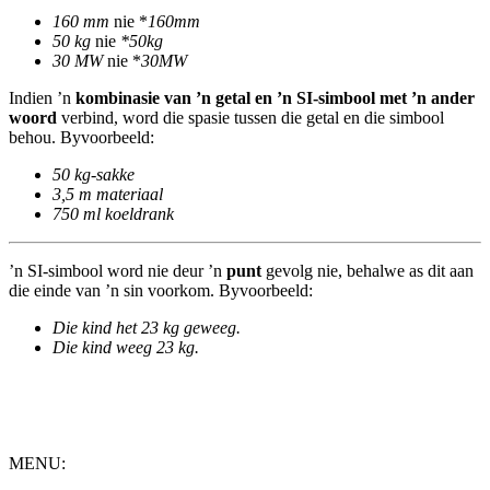
160 mm
nie *
160mm
50 kg
nie
*50kg
30 MW
nie *
30MW
Indien ’n
kombinasie van ’n getal en ’n SI-simbool met ’n ander
woord
verbind, word die spasie tussen die getal en die simbool
behou. Byvoorbeeld:
50 kg-sakke
3,5 m materiaal
750 ml koeldrank
’n SI-simbool word nie deur ’n
punt
gevolg nie, behalwe as dit aan
die einde van ’n sin voorkom. Byvoorbeeld:
Die kind het 23 kg geweeg.
Die kind weeg 23 kg.
MENU: