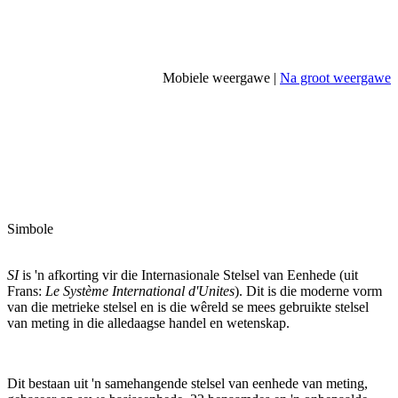
Mobiele weergawe |
Na groot weergawe
Simbole
SI
is 'n afkorting vir die Internasionale Stelsel van Eenhede (uit
Frans:
Le
Système International d'Unites
). Dit is die moderne vorm
van die metrieke stelsel en is die wêreld se mees gebruikte stelsel
van meting in die alledaagse handel en wetenskap.
Dit bestaan ​​uit 'n samehangende stelsel van eenhede van meting,