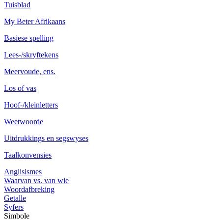
Tuisblad
My Beter Afrikaans
Basiese spelling
Lees-/skryftekens
Meervoude, ens.
Los of vas
Hoof-/kleinletters
Weetwoorde
Uitdrukkings en segswyses
Taalkonvensies
Anglisismes
Waarvan vs. van wie
Woordafbreking
Getalle
Syfers
Simbole