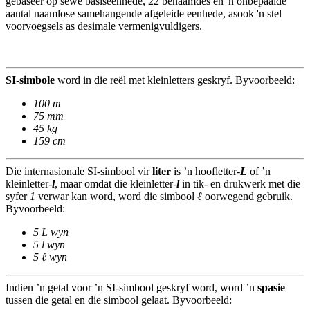
gebaseer op sewe basiseenhede, 22 benaamdes en 'n onbepaalde
aantal naamlose samehangende afgeleide eenhede, asook 'n stel
voorvoegsels as desimale vermenigvuldigers.
SI-simbole
word in die reël met kleinletters geskryf. Byvoorbeeld:
100 m
75 mm
45 kg
159 cm
Die internasionale SI-simbool vir
liter
is ’n hoofletter-
L
of ’n
kleinletter-
l
, maar omdat die kleinletter-
l
in tik- en drukwerk met die
syfer
1
verwar kan word, word die simbool
ℓ
oorwegend gebruik.
Byvoorbeeld:
5 L wyn
5 l wyn
5 ℓ wyn
Indien ’n getal voor ’n SI-simbool geskryf word, word ’n
spasie
tussen die getal en die simbool gelaat. Byvoorbeeld: