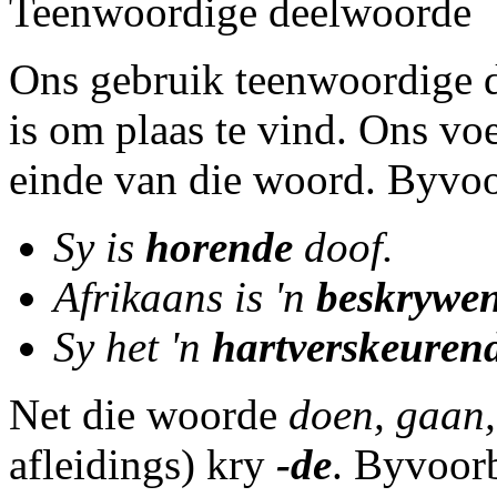
Teenwoordige deelwoorde
Ons gebruik teenwoordige d
is om plaas te vind. Ons v
einde van die
woord. Byvoo
Sy is
horende
doof.
Afrikaans is 'n
beskrywe
Sy het 'n
hartverskeuren
Net die woorde
doen, gaan,
afleidings) kry
-de
. Byvoor