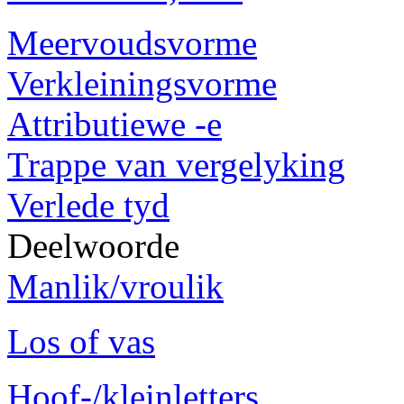
Meervoudsvorme
Verkleiningsvorme
Attributiewe -e
Trappe van vergelyking
Verlede tyd
Deelwoorde
Manlik/vroulik
Los of vas
Hoof-/kleinletters