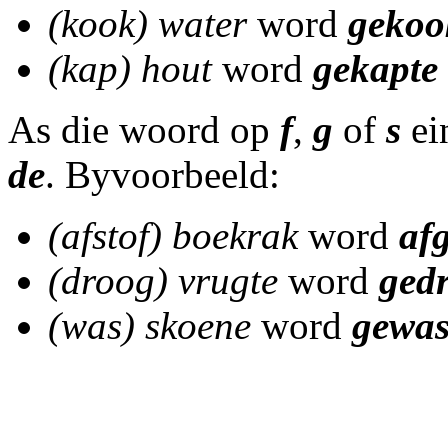
(kook) water
word
gekoo
(kap) hout
word
gekapte
As die woord op
f
,
g
of
s
ei
de
. Byvoorbeeld:
(afstof) boekrak
word
afg
(droog) vrugte
word
ged
(was) skoene
word
gewas