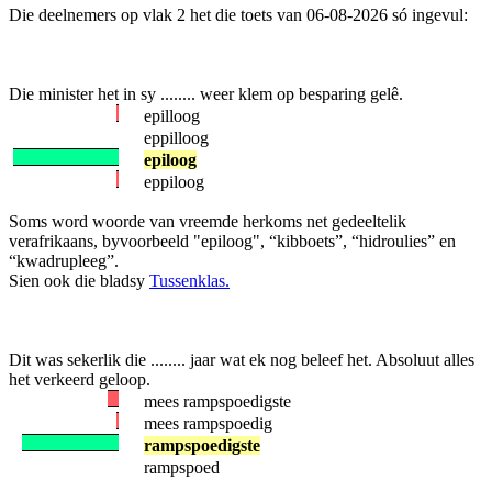
Die deelnemers op vlak 2 het die toets van 06-08-2026 só ingevul:
Die minister het in sy ........ weer klem op besparing gelê.
epilloog
eppilloog
epiloog
eppiloog
Soms word woorde van vreemde herkoms net gedeeltelik
verafrikaans, byvoorbeeld "epiloog", “kibboets”, “hidroulies” en
“kwadrupleeg”.
Sien ook die bladsy
Tussenklas.
Dit was sekerlik die ........ jaar wat ek nog beleef het. Absoluut alles
het verkeerd geloop.
mees rampspoedigste
mees rampspoedig
rampspoedigste
rampspoed