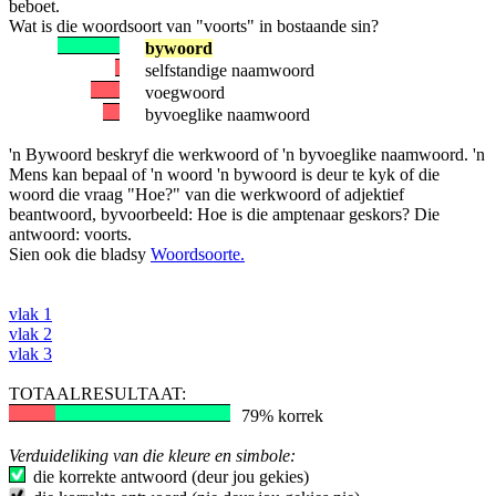
beboet.
Wat is die woordsoort van "voorts" in bostaande sin?
bywoord
selfstandige naamwoord
voegwoord
byvoeglike naamwoord
'n Bywoord beskryf die werkwoord of 'n byvoeglike naamwoord. 'n
Mens kan bepaal of 'n woord 'n bywoord is deur te kyk of die
woord die vraag "Hoe?" van die werkwoord of adjektief
beantwoord, byvoorbeeld: Hoe is die amptenaar geskors? Die
antwoord: voorts.
Sien ook die bladsy
Woordsoorte.
vlak 1
vlak 2
vlak 3
TOTAALRESULTAAT:
79% korrek
Verduideliking van die kleure en simbole:
die korrekte antwoord (deur jou gekies)