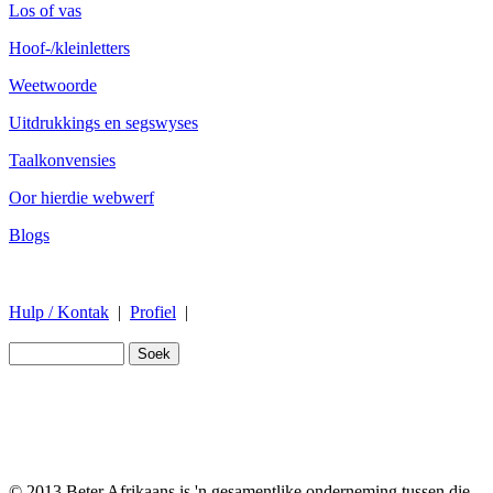
Los of vas
Hoof-/kleinletters
Weetwoorde
Uitdrukkings en segswyses
Taalkonvensies
Oor hierdie webwerf
Blogs
Hulp / Kontak
|
Profiel
|
© 2013 Beter Afrikaans is 'n gesamentlike onderneming tussen die