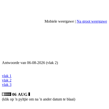
Mobiele weergawe |
Na groot weergawe
Antwoorde van 06-08-2026 (vlak 2)
vlak 1
vlak 2
vlak 3
06 AUG
(klik op 'n pyltjie om na 'n ander datum te blaai)