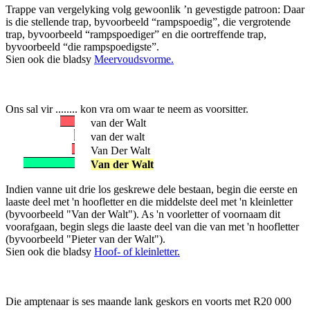
Trappe van vergelyking volg gewoonlik ’n gevestigde patroon: Daar
is die stellende trap, byvoorbeeld “rampspoedig”, die vergrotende
trap, byvoorbeeld “rampspoediger” en die oortreffende trap,
byvoorbeeld “die rampspoedigste”.
Sien ook die bladsy
Meervoudsvorme.
Ons sal vir ........ kon vra om waar te neem as voorsitter.
van der Walt
van der walt
Van Der Walt
Van der Walt
Indien vanne uit drie los geskrewe dele bestaan, begin die eerste en
laaste deel met 'n hoofletter en die middelste deel met 'n kleinletter
(byvoorbeeld "Van der Walt"). As 'n voorletter of voornaam dit
voorafgaan, begin slegs die laaste deel van die van met 'n hoofletter
(byvoorbeeld "Pieter van der Walt").
Sien ook die bladsy
Hoof- of kleinletter.
Die amptenaar is ses maande lank geskors en voorts met R20 000