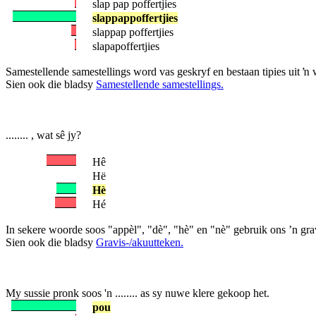
slap pap poffertjies
slappappoffertjies
slappap poffertjies
slapapoffertjies
Samestellende samestellings word vas geskryf en bestaan tipies uit
Sien ook die bladsy
Samestellende samestellings.
........ , wat sê jy?
Hê
Hë
Hè
Hé
In sekere woorde soos "appèl", "dè", "hè" en "nè" gebruik ons ’n grav
Sien ook die bladsy
Gravis-/akuutteken.
My sussie pronk soos 'n ........ as sy nuwe klere gekoop het.
pou