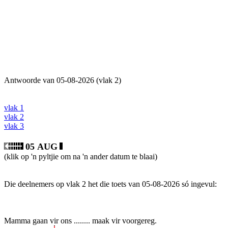
Antwoorde van 05-08-2026 (vlak 2)
vlak 1
vlak 2
vlak 3
05 AUG
(klik op 'n pyltjie om na 'n ander datum te blaai)
Die deelnemers op vlak 2 het die toets van 05-08-2026 só ingevul:
Mamma gaan vir ons ........ maak vir voorgereg.