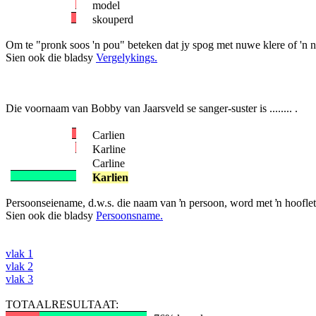
model
skouperd
Om te "pronk soos 'n pou" beteken dat jy spog met nuwe klere of 'n
Sien ook die bladsy
Vergelykings.
Die voornaam van Bobby van Jaarsveld se sanger-suster is ........ .
Carlien
Karline
Carline
Karlien
Persoonseiename, d.w.s. die naam van ŉ persoon, word met ŉ hooflett
Sien ook die bladsy
Persoonsname.
vlak 1
vlak 2
vlak 3
TOTAALRESULTAAT: