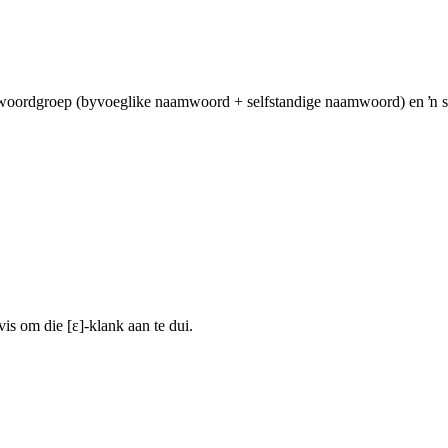
 ŉ woordgroep (byvoeglike naamwoord + selfstandige naamwoord) en ŉ 
is om die [ε]-klank aan te dui.