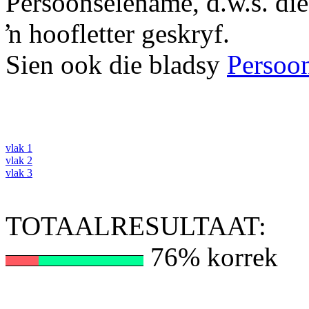
Persoonseiename, d.w.s. di
ŉ hoofletter geskryf.
Sien ook die bladsy
Persoo
vlak 1
vlak 2
vlak 3
TOTAALRESULTAAT:
76% korrek