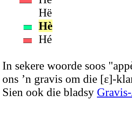
Hë
Hè
Hé
In sekere woorde soos "appè
ons ’n gravis om die [ε]-kla
Sien ook die bladsy
Gravis-