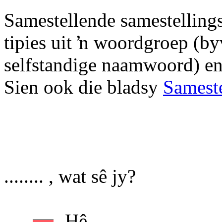
Samestellende samestelling
tipies uit ŉ woordgroep (
selfstandige naamwoord) en
Sien ook die bladsy
Sameste
........ , wat sê jy?
Hê